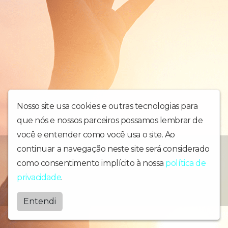
Nosso site usa cookies e outras tecnologias para
que nós e nossos parceiros possamos lembrar de
você e entender como você usa o site. Ao
continuar a navegação neste site será considerado
Informação, música, jornalismo e prestação de serviços
como consentimento implícito à nossa
política de
Radiobonsucesso
privacidade
.
by
BRASCAST
Entendi